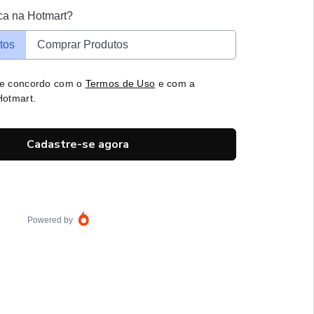
ca na Hotmart?
tos
Comprar Produtos
 e concordo com o
Termos de Uso
e com a
otmart.
Cadastre-se agora
Powered by