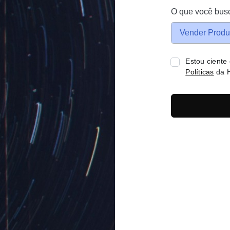
O que você bus
Vender Produ
Estou ciente
Políticas
da H