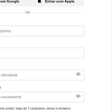
 com Google
Entrar com Apple
ou
a
ve conter: mais de 7 caracteres, letras e números