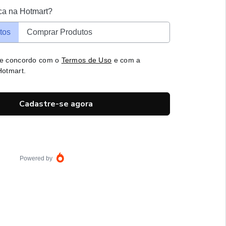
ca na Hotmart?
tos
Comprar Produtos
 e concordo com o
Termos de Uso
e com a
otmart.
Cadastre-se agora
Powered by