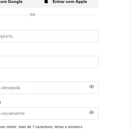
 com Google
Entrar com Apple
ou
a
ve conter: mais de 7 caracteres, letras e números