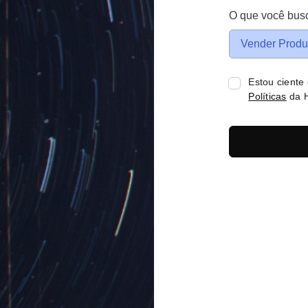
O que você bus
Vender Produ
Estou ciente
Políticas
da H