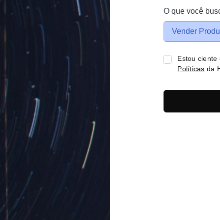
O que você bus
Vender Produ
Estou ciente
Políticas
da H