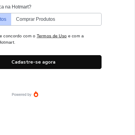
ca na Hotmart?
tos
Comprar Produtos
 e concordo com o
Termos de Uso
e com a
otmart.
Cadastre-se agora
Powered by