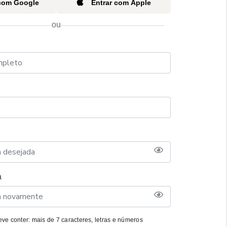
 com Google
Entrar com Apple
ou
a
ve conter: mais de 7 caracteres, letras e números