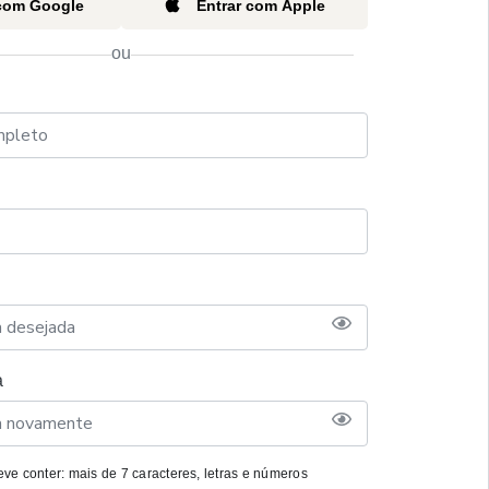
 com Google
Entrar com Apple
ou
a
ve conter: mais de 7 caracteres, letras e números