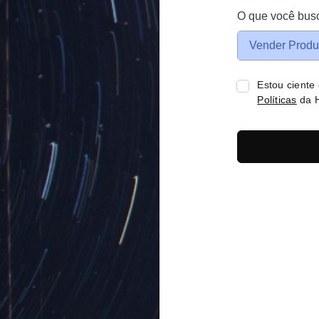
O que você bus
Vender Produ
Estou ciente
Políticas
da H