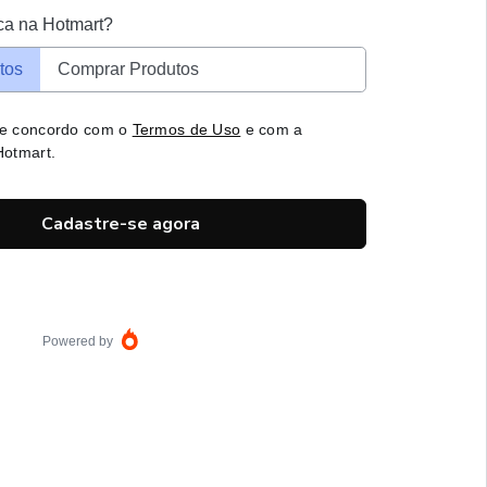
ca na Hotmart?
tos
Comprar Produtos
 e concordo com o
Termos de Uso
e com a
otmart.
Cadastre-se agora
Powered by