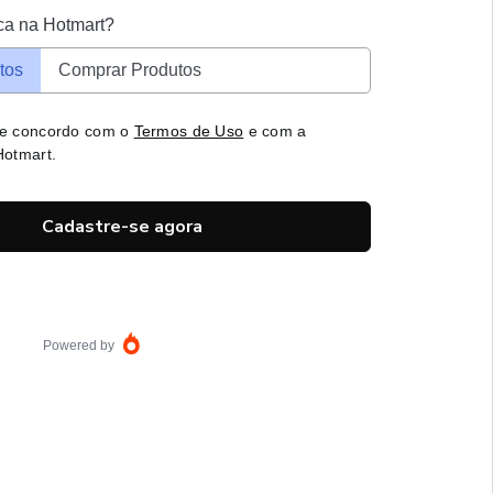
ca na Hotmart?
tos
Comprar Produtos
 e concordo com o
Termos de Uso
e com a
otmart.
Cadastre-se agora
Powered by