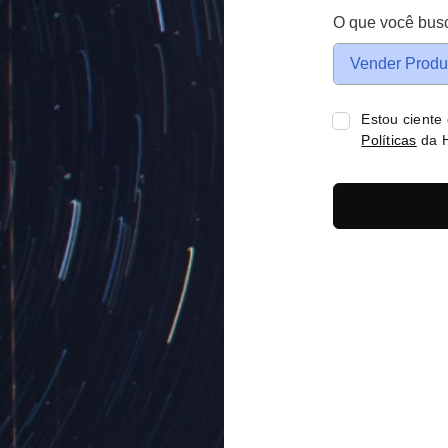
O que você bus
Vender Produ
Estou ciente
Políticas
da H