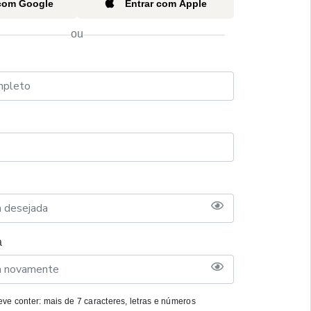
 com Google
Entrar com Apple
ou
a
ve conter: mais de 7 caracteres, letras e números