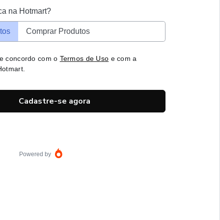
ca na Hotmart?
tos
Comprar Produtos
 e concordo com o
Termos de Uso
e com a
otmart.
Cadastre-se agora
Powered by