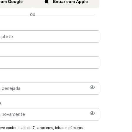
 com Google
Entrar com Apple
ou
a
ve conter: mais de 7 caracteres, letras e números