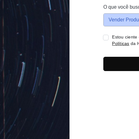
O que você bus
Vender Produ
Estou ciente
Políticas
da H