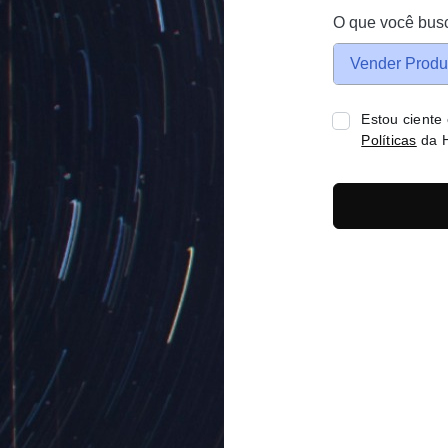
O que você bus
Vender Produ
Estou ciente
Políticas
da H