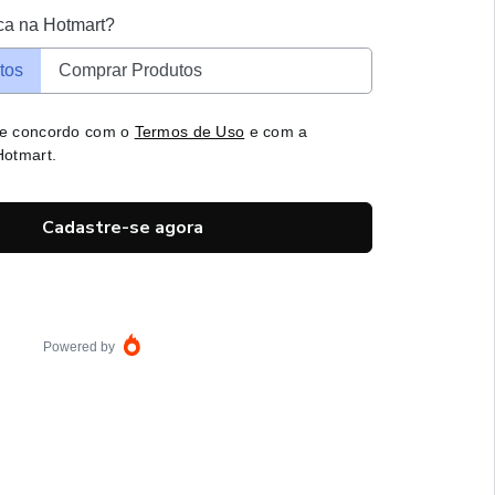
ca na Hotmart?
tos
Comprar Produtos
 e concordo com o
Termos de Uso
e com a
otmart.
Cadastre-se agora
Powered by