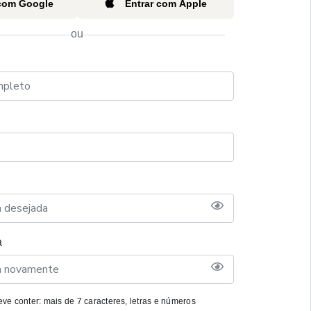
 com Google
Entrar com Apple
ou
a
ve conter: mais de 7 caracteres, letras e números