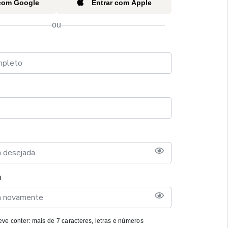
 com Google
Entrar com Apple
ou
a
ve conter: mais de 7 caracteres, letras e números