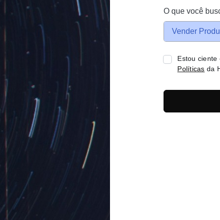
O que você bus
Vender Produ
Estou ciente
Políticas
da H