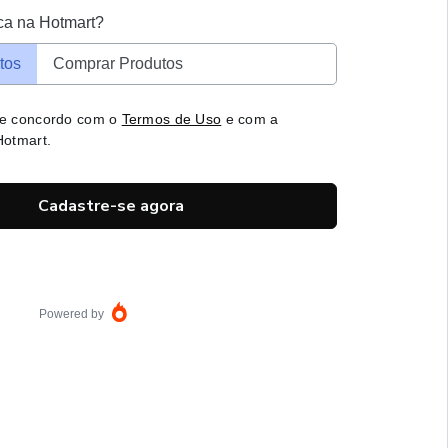
ca na Hotmart?
tos
Comprar Produtos
 e concordo com o
Termos de Uso
e com a
otmart.
Cadastre-se agora
Powered by