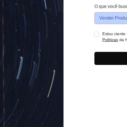
O que você bus
Vender Produ
Estou ciente
Políticas
da H