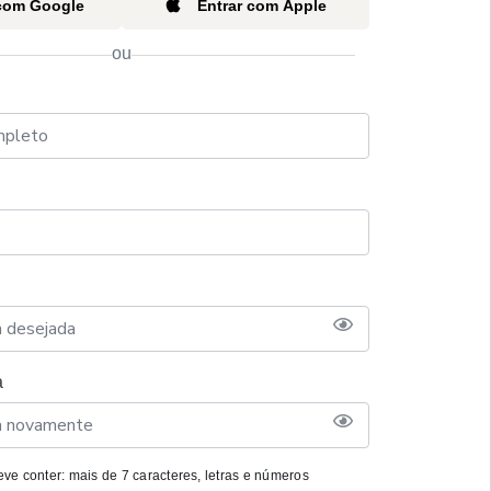
 com Google
Entrar com Apple
ou
a
ve conter: mais de 7 caracteres, letras e números