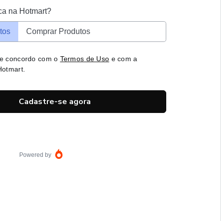
ca na Hotmart?
tos
Comprar Produtos
 e concordo com o
Termos de Uso
e com a
otmart.
Cadastre-se agora
Powered by