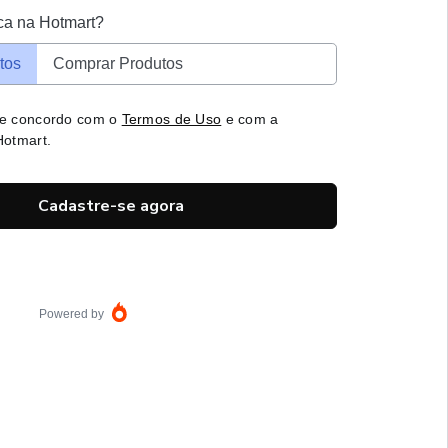
ca na Hotmart?
tos
Comprar Produtos
 e concordo com o
Termos de Uso
e com a
otmart.
Cadastre-se agora
Powered by