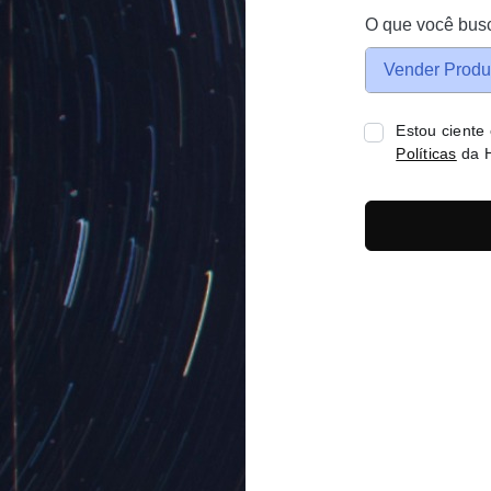
O que você bus
Vender Produ
Estou ciente
Políticas
da H