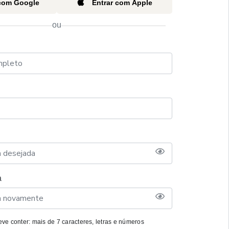
 com Google
Entrar com Apple
ou
a
ve conter: mais de 7 caracteres, letras e números