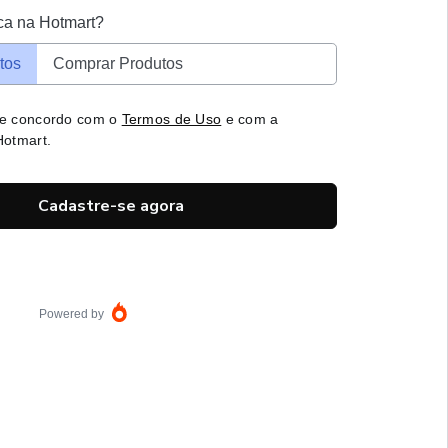
ca na Hotmart?
tos
Comprar Produtos
 e concordo com o
Termos de Uso
e com a
otmart.
Cadastre-se agora
Powered by