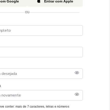
 com Google
Entrar com Apple
ou
a
ve conter: mais de 7 caracteres, letras e números