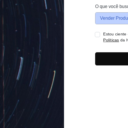
O que você bus
Vender Produ
Estou ciente
Políticas
da H