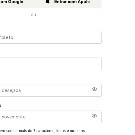
 com Google
Entrar com Apple
ou
a
ve conter: mais de 7 caracteres, letras e números