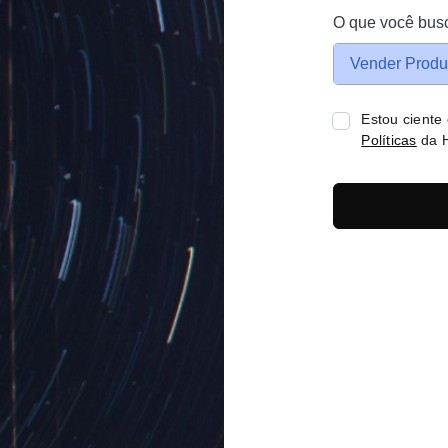
O que você bus
Vender Produ
Estou ciente
Políticas
da H