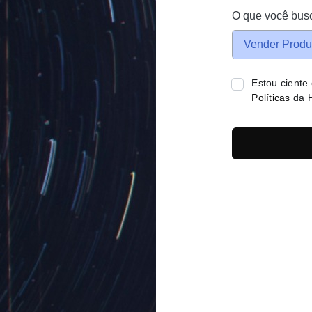
O que você bus
Vender Produ
Estou ciente
Políticas
da H