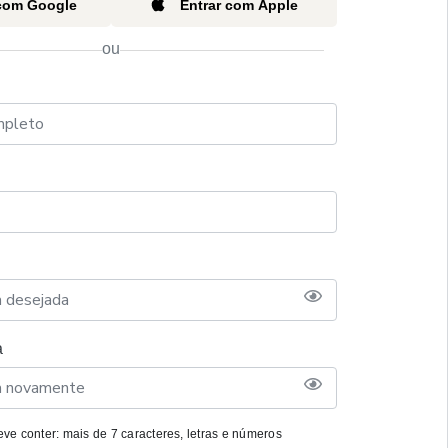
 com Google
Entrar com Apple
ou
a
ve conter: mais de 7 caracteres, letras e números