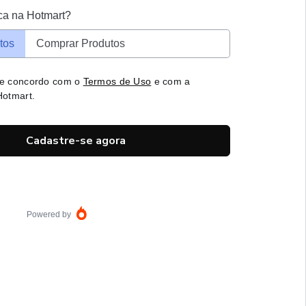
ca na Hotmart?
tos
Comprar Produtos
 e concordo com o
Termos de Uso
e com a
otmart.
Cadastre-se agora
Powered by