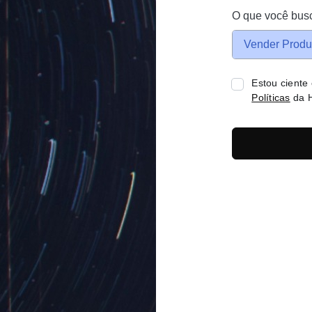
O que você bus
Vender Produ
Estou ciente
Políticas
da H