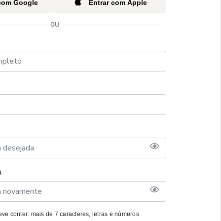
 com Google
Entrar com Apple
ou
a
ve conter: mais de 7 caracteres, letras e números