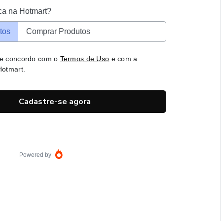
ca na Hotmart?
tos
Comprar Produtos
 e concordo com o
Termos de Uso
e com a
otmart.
Cadastre-se agora
Powered by