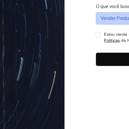
O que você bus
Vender Produ
Estou ciente
Políticas
da H