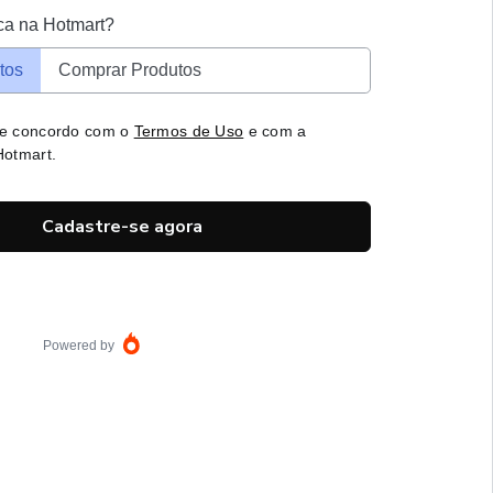
ca na Hotmart?
tos
Comprar Produtos
 e concordo com o
Termos de Uso
e com a
otmart.
Cadastre-se agora
Powered by