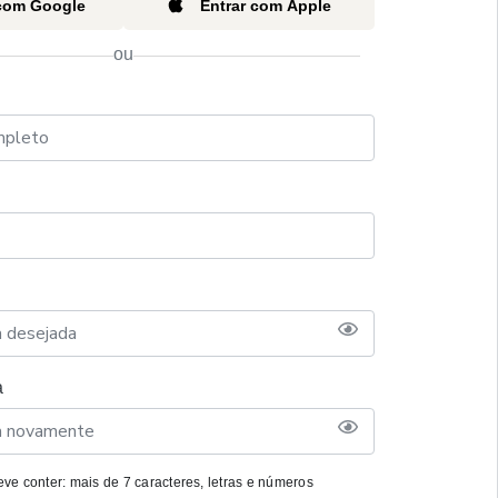
 com Google
Entrar com Apple
ou
a
ve conter: mais de 7 caracteres, letras e números