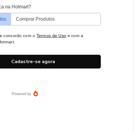
ca na Hotmart?
tos
Comprar Produtos
 e concordo com o
Termos de Uso
e com a
otmart.
Cadastre-se agora
Powered by