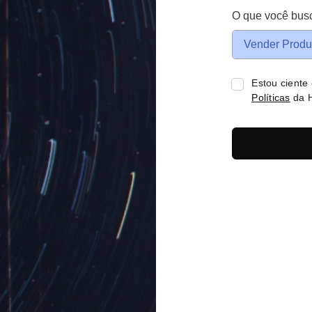
O que você bus
Vender Produ
Estou ciente
Políticas
da H