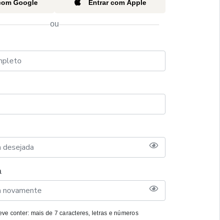
 com Google
Entrar com Apple
ou
a
ve conter: mais de 7 caracteres, letras e números