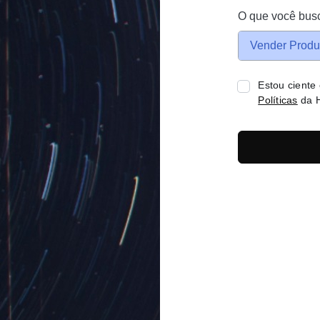
O que você bus
Vender Produ
Estou ciente
Políticas
da H