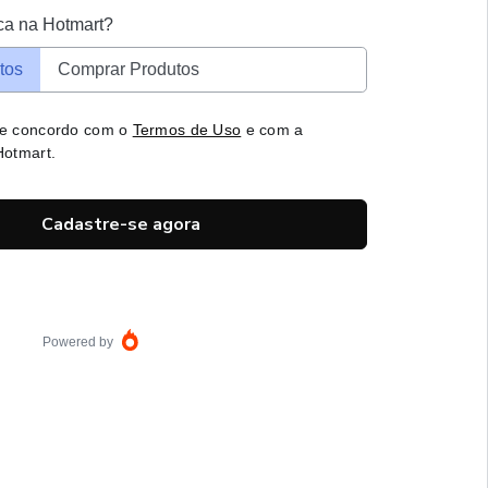
ca na Hotmart?
tos
Comprar Produtos
 e concordo com o
Termos de Uso
e com a
otmart.
Cadastre-se agora
Powered by