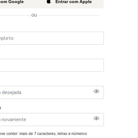
 com Google
Entrar com Apple
ou
a
ve conter: mais de 7 caracteres, letras e números