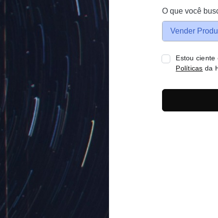
O que você bus
Vender Produ
Estou ciente
Políticas
da H