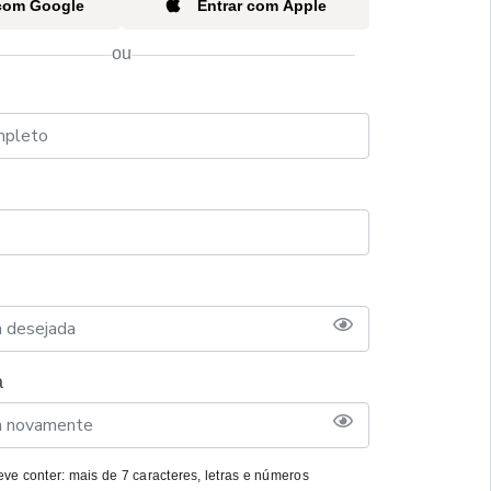
 com Google
Entrar com Apple
ou
a
ve conter: mais de 7 caracteres, letras e números