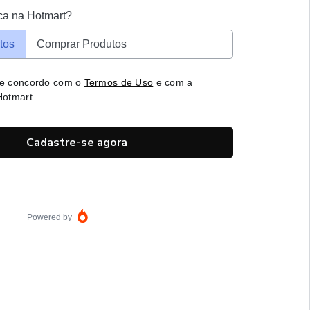
ca na Hotmart?
tos
Comprar Produtos
 e concordo com o
Termos de Uso
e com a
otmart.
Cadastre-se agora
Powered by