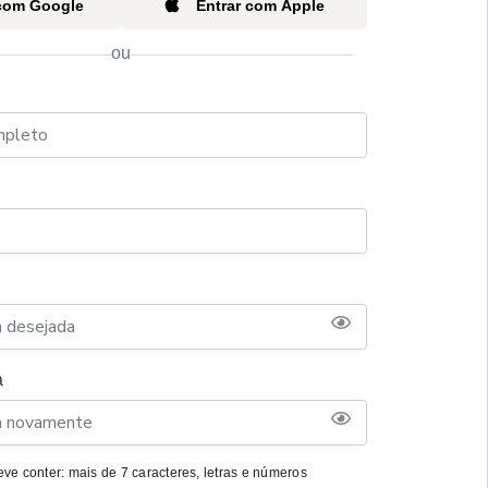
 com Google
Entrar com Apple
ou
a
ve conter: mais de 7 caracteres, letras e números