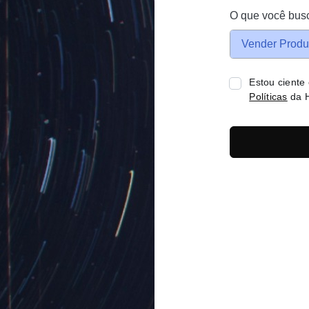
O que você bus
Vender Produ
Estou ciente
Políticas
da H