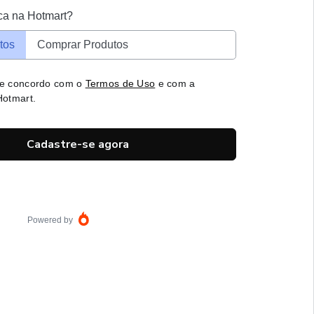
ca na Hotmart?
tos
Comprar Produtos
 e concordo com o
Termos de Uso
e com a
otmart.
Cadastre-se agora
Powered by