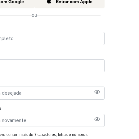
 com Google
Entrar com Apple
ou
a
ve conter: mais de 7 caracteres, letras e números