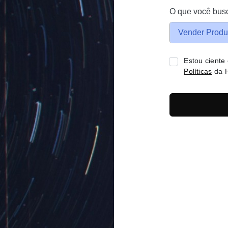
O que você bus
Vender Produ
Estou ciente
Políticas
da H