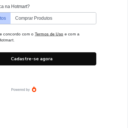
ca na Hotmart?
tos
Comprar Produtos
 e concordo com o
Termos de Uso
e com a
otmart.
Cadastre-se agora
Powered by