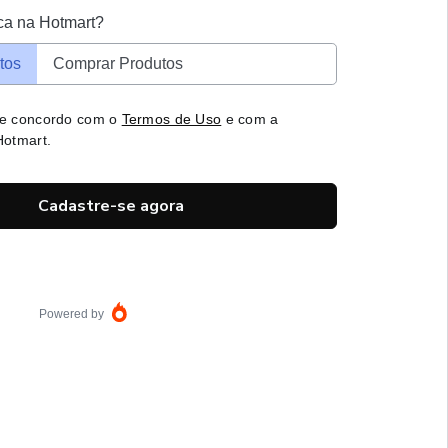
ca na Hotmart?
tos
Comprar Produtos
 e concordo com o
Termos de Uso
e com a
otmart.
Cadastre-se agora
Powered by