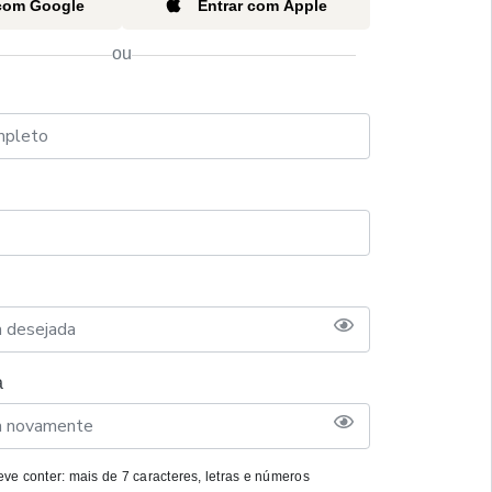
 com Google
Entrar com Apple
ou
a
ve conter: mais de 7 caracteres, letras e números