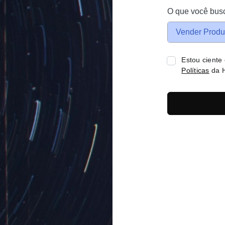
O que você bus
Vender Produ
Estou ciente
Políticas
da H