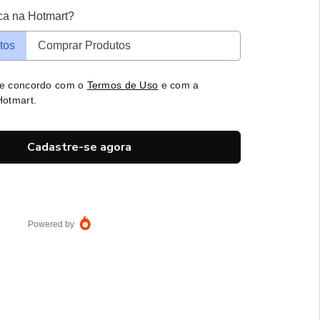
ca na Hotmart?
tos
Comprar Produtos
 e concordo com o
Termos de Uso
e com a
otmart.
Cadastre-se agora
Powered by