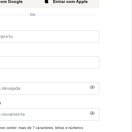
 com Google
Entrar com Apple
ou
a
ve conter: mais de 7 caracteres, letras e números