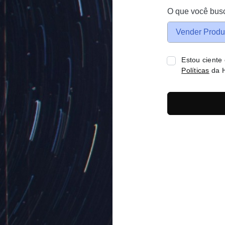
O que você bus
Vender Produ
Estou ciente
Políticas
da H