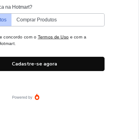
ca na Hotmart?
tos
Comprar Produtos
 e concordo com o
Termos de Uso
e com a
otmart.
Cadastre-se agora
Powered by