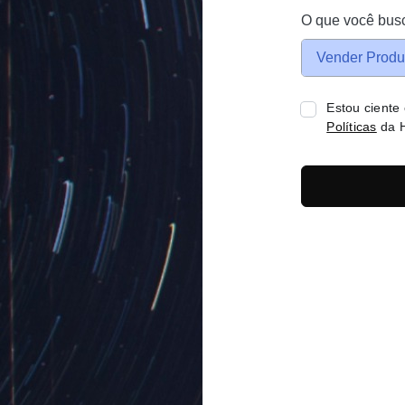
O que você bus
Vender Produ
Estou ciente
Políticas
da H