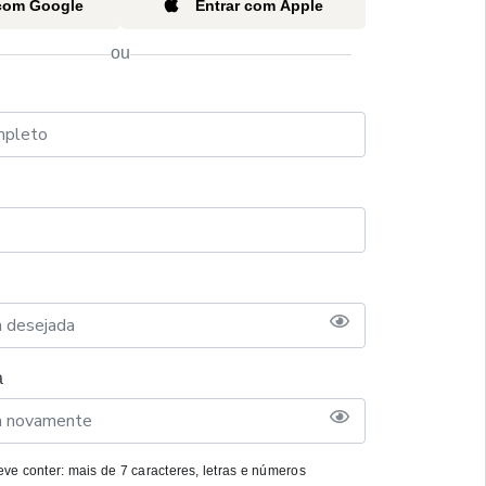
 com Google
Entrar com Apple
ou
a
ve conter: mais de 7 caracteres, letras e números