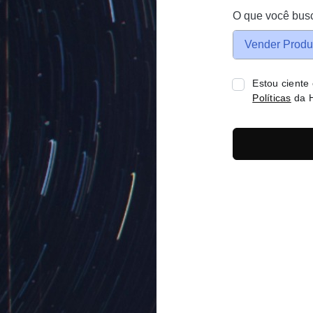
O que você bus
Vender Produ
Estou ciente
Políticas
da H