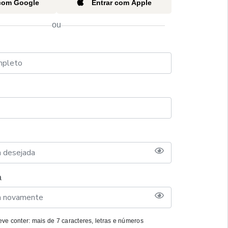
 com Google
Entrar com Apple
ou
a
ve conter: mais de 7 caracteres, letras e números