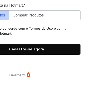
ca na Hotmart?
tos
Comprar Produtos
 e concordo com o
Termos de Uso
e com a
otmart.
Cadastre-se agora
Powered by