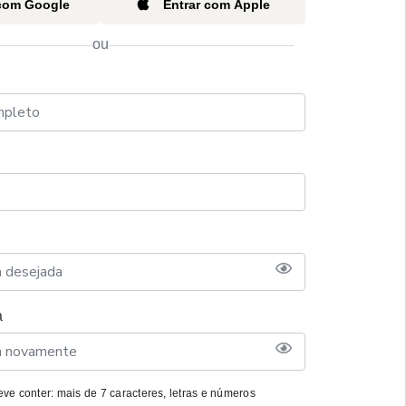
 com Google
Entrar com Apple
ou
a
ve conter: mais de 7 caracteres, letras e números