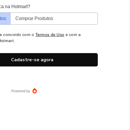
ca na Hotmart?
tos
Comprar Produtos
 e concordo com o
Termos de Uso
e com a
otmart.
Cadastre-se agora
Powered by