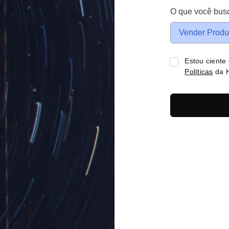
O que você bus
Vender Produ
Estou ciente
Políticas
da H