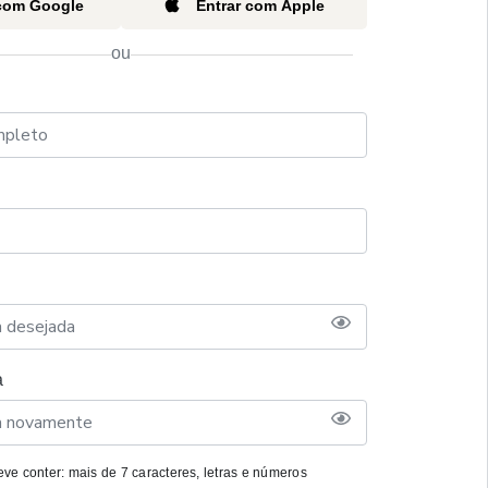
 com Google
Entrar com Apple
ou
a
ve conter: mais de 7 caracteres, letras e números