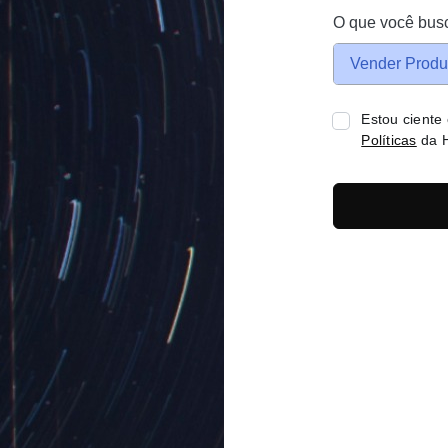
O que você bus
Vender Produ
Estou ciente
Políticas
da H