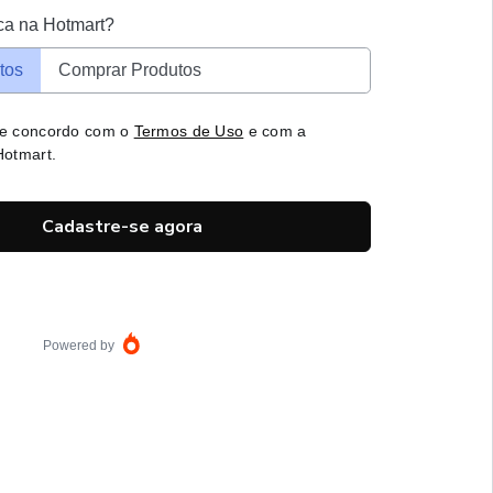
ca na Hotmart?
tos
Comprar Produtos
 e concordo com o
Termos de Uso
e com a
otmart.
Cadastre-se agora
Powered by