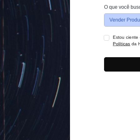
O que você bus
Vender Produ
Estou ciente
Políticas
da H