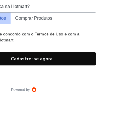
ca na Hotmart?
tos
Comprar Produtos
 e concordo com o
Termos de Uso
e com a
otmart.
Cadastre-se agora
Powered by