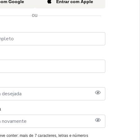
 com Google
Entrar com Apple
ou
a
ve conter: mais de 7 caracteres, letras e números