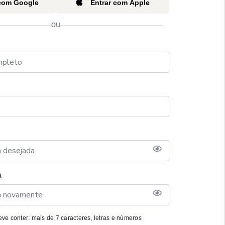
 com Google
Entrar com Apple
ou
a
ve conter: mais de 7 caracteres, letras e números