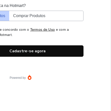
ca na Hotmart?
tos
Comprar Produtos
 e concordo com o
Termos de Uso
e com a
otmart.
Cadastre-se agora
Powered by