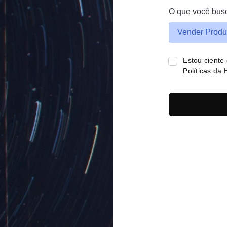
O que você bus
Vender Produ
Estou ciente
Políticas
da H