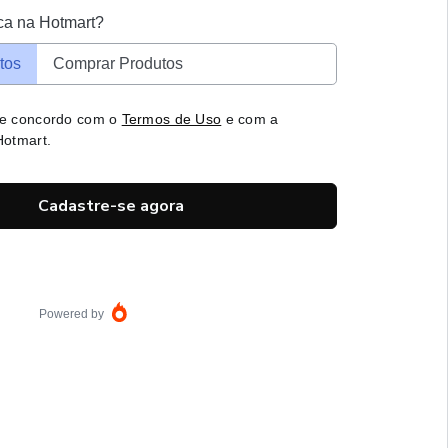
ca na Hotmart?
tos
Comprar Produtos
 e concordo com o
Termos de Uso
e com a
otmart.
Cadastre-se agora
Powered by