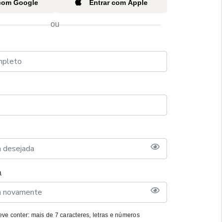
 com Google
Entrar com Apple
ou
a
ve conter: mais de 7 caracteres, letras e números