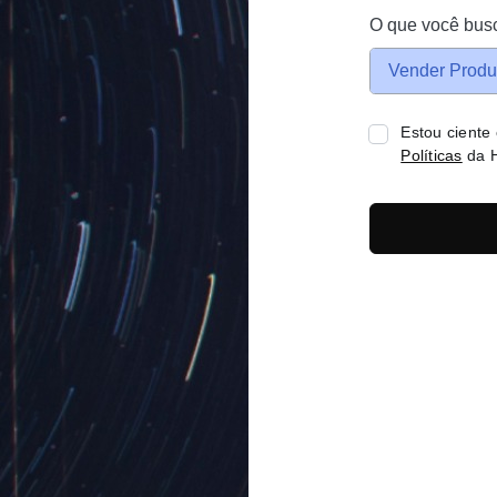
O que você bus
Vender Produ
Estou ciente
Políticas
da H