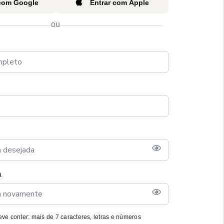
 com Google
Entrar com Apple
ou
a
ve conter: mais de 7 caracteres, letras e números