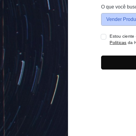
O que você bus
Vender Produ
Estou ciente
Políticas
da H