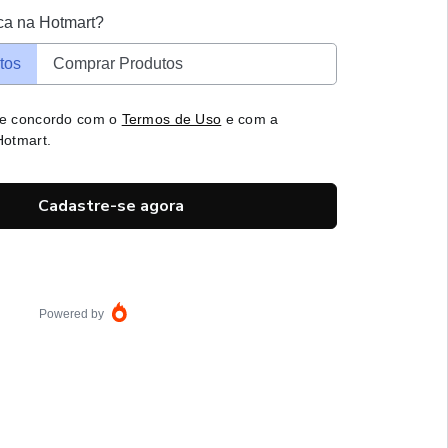
ca na Hotmart?
tos
Comprar Produtos
 e concordo com o
Termos de Uso
e com a
otmart.
Cadastre-se agora
Powered by