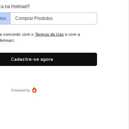
ca na Hotmart?
tos
Comprar Produtos
 e concordo com o
Termos de Uso
e com a
otmart.
Cadastre-se agora
Powered by