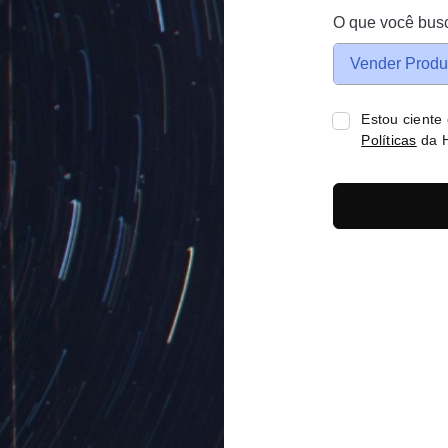
O que você bus
Vender Produ
Estou ciente
Políticas
da H