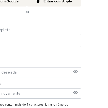
 com Google
Entrar com Apple
ou
a
ve conter: mais de 7 caracteres, letras e números