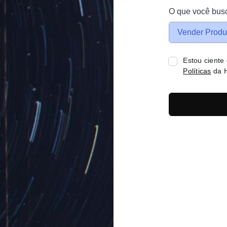
O que você bus
Vender Produ
Estou ciente
Políticas
da H