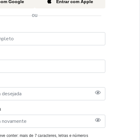
 com Google
Entrar com Apple
ou
a
ve conter: mais de 7 caracteres, letras e números