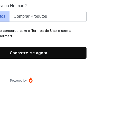
ca na Hotmart?
tos
Comprar Produtos
 e concordo com o
Termos de Uso
e com a
otmart.
Cadastre-se agora
Powered by