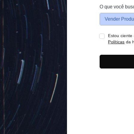
O que você bus
Vender Produ
Estou ciente
Políticas
da H