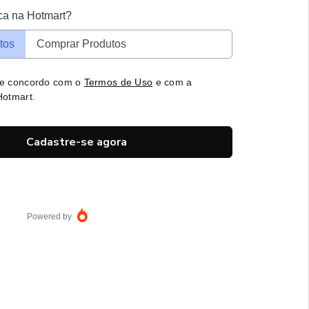
ca na Hotmart?
tos
Comprar Produtos
 e concordo com o
Termos de Uso
e com a
otmart.
Cadastre-se agora
Powered by