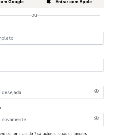
 com Google
Entrar com Apple
ou
a
ve conter: mais de 7 caracteres, letras e números