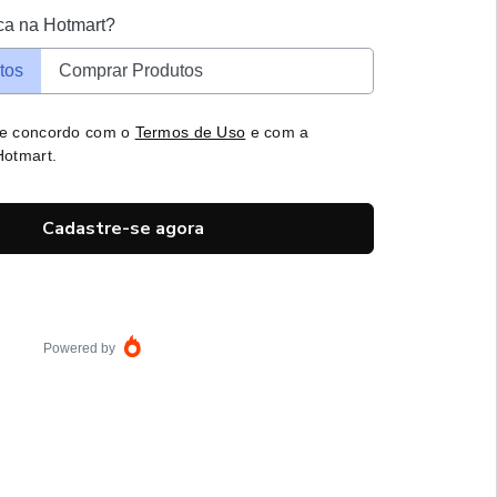
ca na Hotmart?
tos
Comprar Produtos
 e concordo com o
Termos de Uso
e com a
otmart.
Cadastre-se agora
Powered by