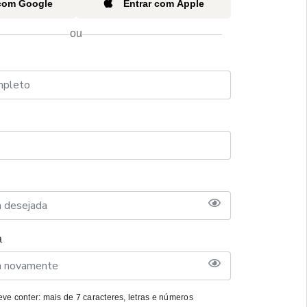
 com Google
Entrar com Apple
ou
a
ve conter: mais de 7 caracteres, letras e números