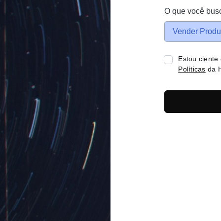
O que você bus
Vender Produ
Estou ciente
Políticas
da H