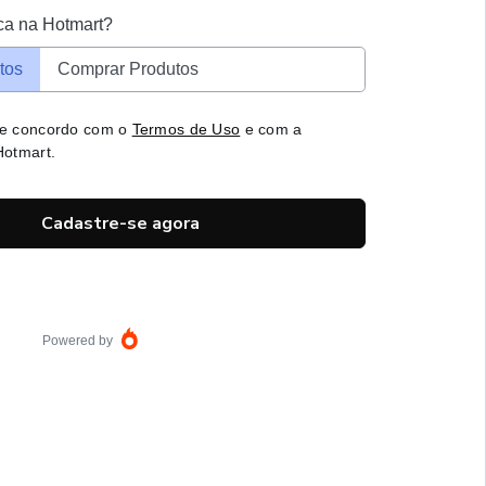
ca na Hotmart?
tos
Comprar Produtos
 e concordo com o
Termos de Uso
e com a
otmart.
Cadastre-se agora
Powered by