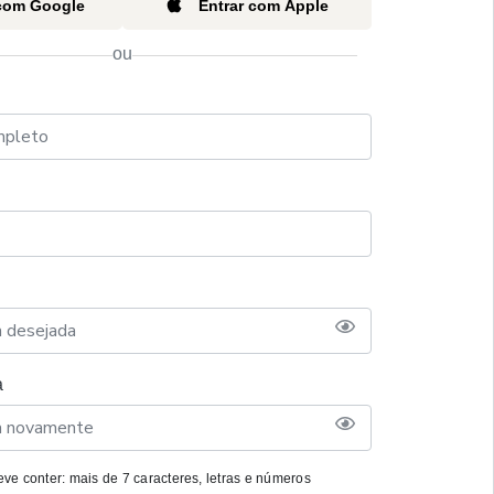
 com Google
Entrar com Apple
ou
a
ve conter: mais de 7 caracteres, letras e números