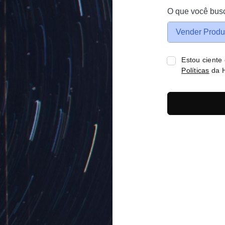
O que você bus
Vender Produ
Estou ciente
Políticas
da H