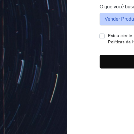
O que você bus
Vender Produ
Estou ciente
Políticas
da H