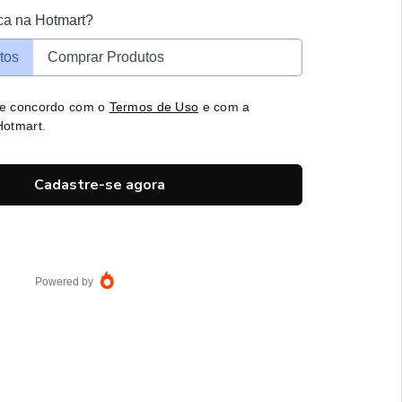
ca na Hotmart?
tos
Comprar Produtos
 e concordo com o
Termos de Uso
e com a
otmart.
Cadastre-se agora
Powered by