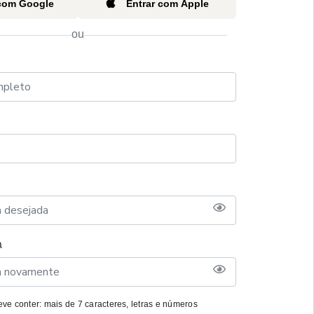
 com Google
Entrar com Apple
ou
a
ve conter: mais de 7 caracteres, letras e números