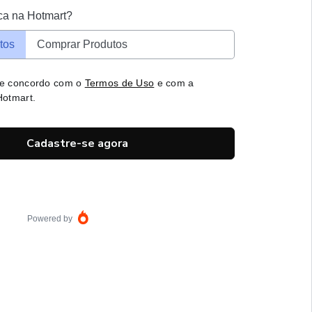
ca na Hotmart?
tos
Comprar Produtos
 e concordo com o
Termos de Uso
e com a
otmart.
Cadastre-se agora
Powered by