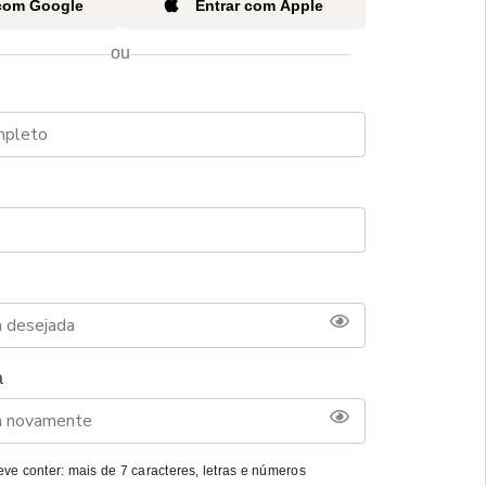
 com Google
Entrar com Apple
ou
a
ve conter: mais de 7 caracteres, letras e números