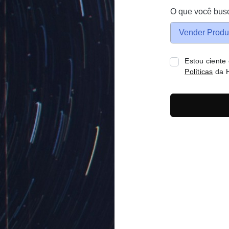
O que você bus
Vender Produ
Estou ciente
Políticas
da H