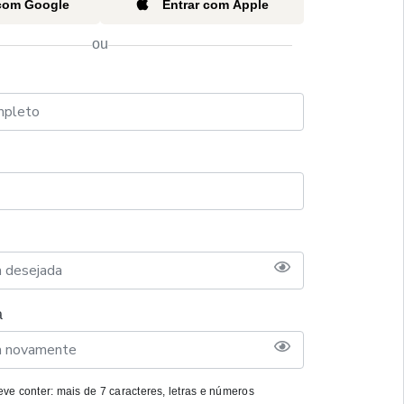
 com Google
Entrar com Apple
ou
a
ve conter: mais de 7 caracteres, letras e números