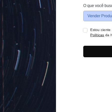
O que você bus
Vender Produ
Estou ciente
Políticas
da H