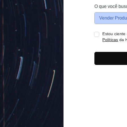
O que você bus
Vender Produ
Estou ciente
Políticas
da H