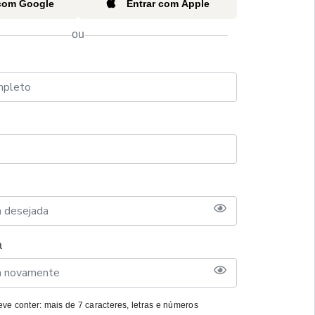
 com Google
Entrar com Apple
ou
a
ve conter: mais de 7 caracteres, letras e números