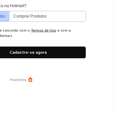
ca na Hotmart?
tos
Comprar Produtos
 e concordo com o
Termos de Uso
e com a
otmart.
Cadastre-se agora
Powered by