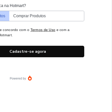
ca na Hotmart?
tos
Comprar Produtos
 e concordo com o
Termos de Uso
e com a
otmart.
Cadastre-se agora
Powered by