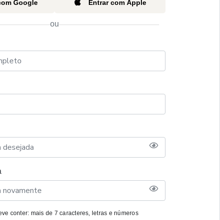
 com Google
Entrar com Apple
ou
a
ve conter: mais de 7 caracteres, letras e números