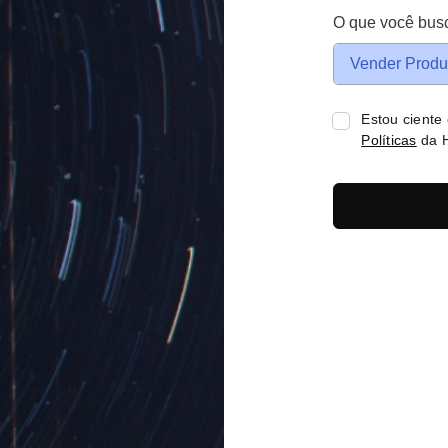
O que você bus
Vender Produ
Estou ciente
Políticas
da H