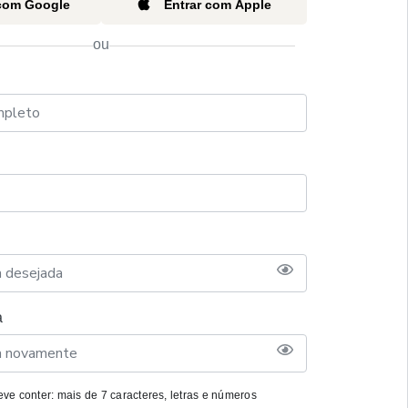
 com Google
Entrar com Apple
ou
a
ve conter: mais de 7 caracteres, letras e números