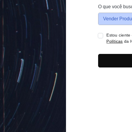
O que você bus
Vender Produ
Estou ciente
Políticas
da H