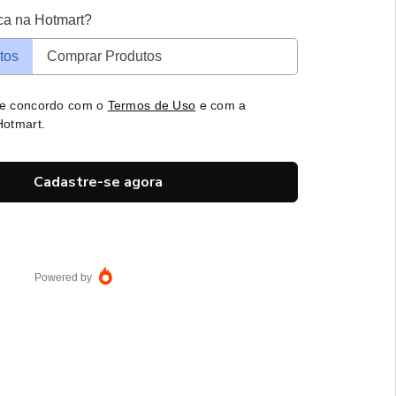
ca na Hotmart?
tos
Comprar Produtos
 e concordo com o
Termos de Uso
e com a
otmart.
Cadastre-se agora
Powered by