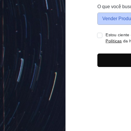
O que você bus
Vender Produ
Estou ciente
Políticas
da H