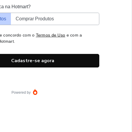
ca na Hotmart?
tos
Comprar Produtos
 e concordo com o
Termos de Uso
e com a
otmart.
Cadastre-se agora
Powered by