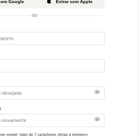
 com Google
Entrar com Apple
ou
a
ve conter: mais de 7 caracteres, letras e números