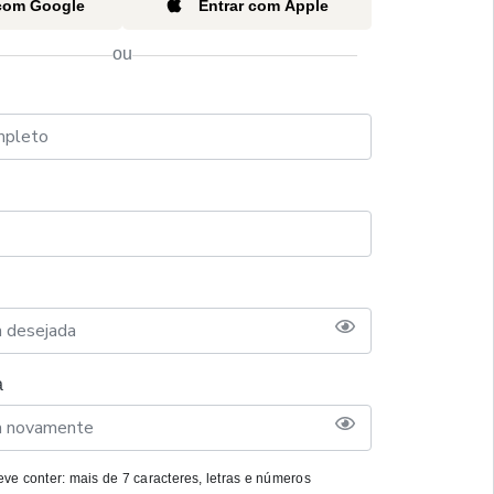
 com Google
Entrar com Apple
ou
a
ve conter: mais de 7 caracteres, letras e números