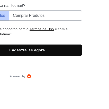
ca na Hotmart?
tos
Comprar Produtos
 e concordo com o
Termos de Uso
e com a
otmart.
Cadastre-se agora
Powered by