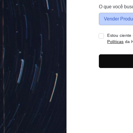
O que você bus
Vender Produ
Estou ciente
Políticas
da H