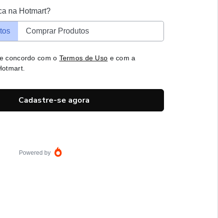
ca na Hotmart?
tos
Comprar Produtos
 e concordo com o
Termos de Uso
e com a
otmart.
Cadastre-se agora
Powered by