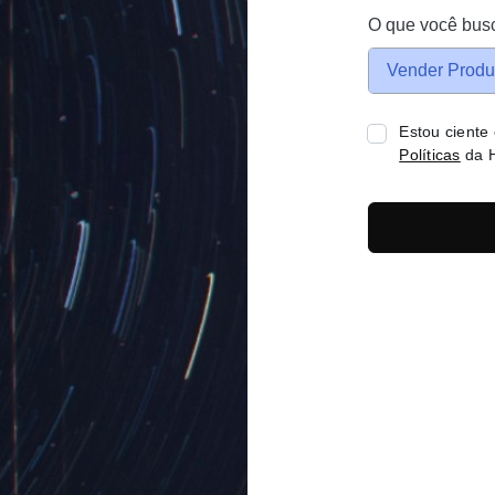
O que você bus
Vender Produ
Estou ciente
Políticas
da H