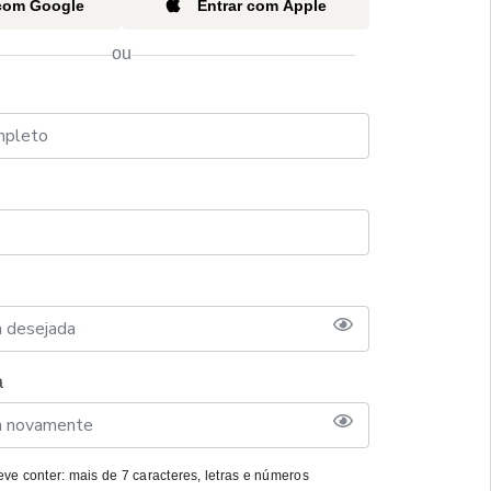
 com Google
Entrar com Apple
ou
a
ve conter: mais de 7 caracteres, letras e números