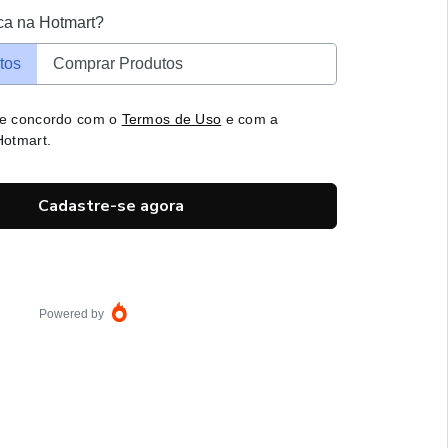
ca na Hotmart?
tos
Comprar Produtos
 e concordo com o
Termos de Uso
e com a
otmart.
Cadastre-se agora
Powered by