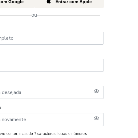
 com Google
Entrar com Apple
ou
a
ve conter: mais de 7 caracteres, letras e números