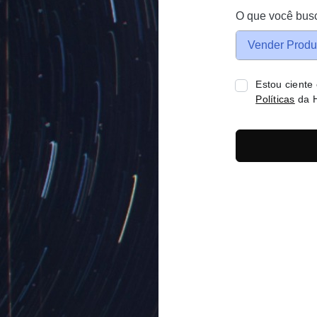
O que você bus
Vender Produ
Estou ciente
Políticas
da H