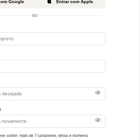
 com Google
Entrar com Apple
ou
a
ve conter: mais de 7 caracteres, letras e números