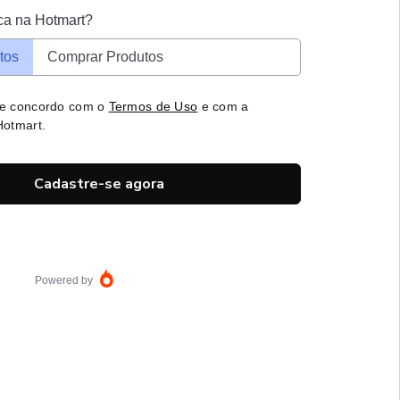
ca na Hotmart?
tos
Comprar Produtos
 e concordo com o
Termos de Uso
e com a
otmart.
Cadastre-se agora
Powered by