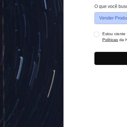
O que você bus
Vender Produ
Estou ciente
Políticas
da H