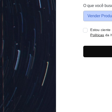
O que você bus
Vender Produ
Estou ciente
Políticas
da H