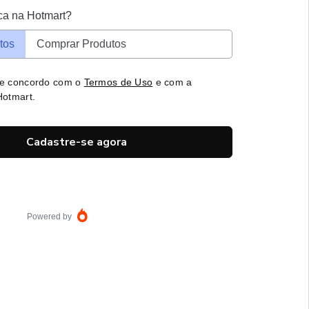
ca na Hotmart?
tos
Comprar Produtos
 e concordo com o
Termos de Uso
e com a
otmart.
Cadastre-se agora
Powered by