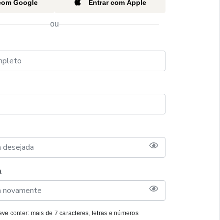
 com Google
Entrar com Apple
ou
a
ve conter: mais de 7 caracteres, letras e números