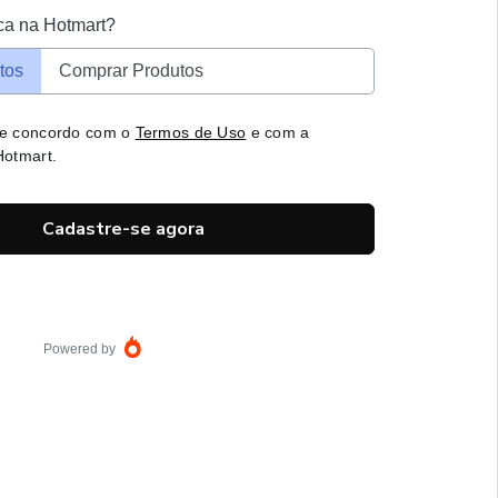
ca na Hotmart?
tos
Comprar Produtos
 e concordo com o
Termos de Uso
e com a
otmart.
Cadastre-se agora
Powered by