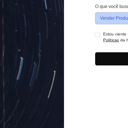
O que você bus
Vender Produ
Estou ciente
Políticas
da H