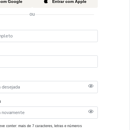
 com Google
Entrar com Apple
ou
a
ve conter: mais de 7 caracteres, letras e números