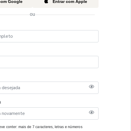
 com Google
Entrar com Apple
ou
a
ve conter: mais de 7 caracteres, letras e números