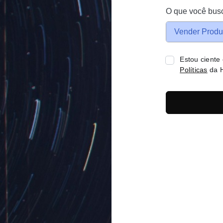
O que você bus
Vender Produ
Estou ciente
Políticas
da H