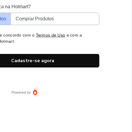
ca na Hotmart?
tos
Comprar Produtos
 e concordo com o
Termos de Uso
e com a
otmart.
Cadastre-se agora
Powered by