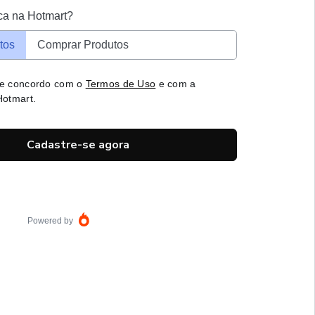
ca na Hotmart?
tos
Comprar Produtos
 e concordo com o
Termos de Uso
e com a
otmart.
Cadastre-se agora
Powered by