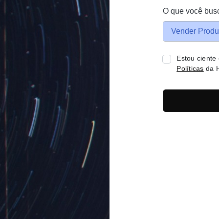
O que você bus
Vender Produ
Estou ciente
Políticas
da H