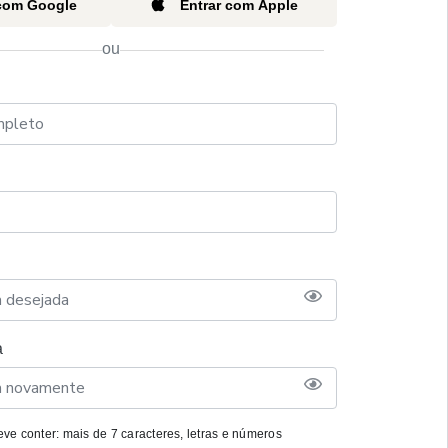
 com Google
Entrar com Apple
ou
a
ve conter: mais de 7 caracteres, letras e números